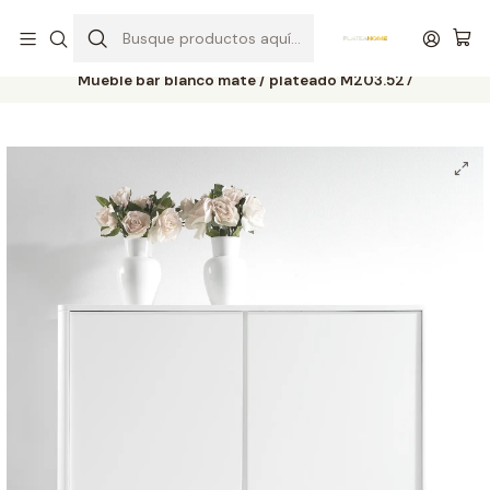
Entrega gratuita en colchones superiores a R$ 400,00*
Inicio
Salas
Muebles de bar
Mueble bar blanco mate / plateado M203.527