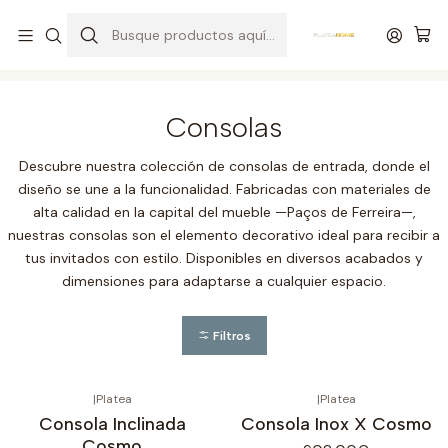
Entrega gratuita en colchones superiores a R$ 400,00*
Inicio
Salón de Entrada
Consolas
Consolas
Descubre nuestra colección de consolas de entrada, donde el
diseño se une a la funcionalidad. Fabricadas con materiales de
alta calidad en la capital del mueble —Paços de Ferreira—,
nuestras consolas son el elemento decorativo ideal para recibir a
tus invitados con estilo. Disponibles en diversos acabados y
dimensiones para adaptarse a cualquier espacio.
Filtros
|
Platea
|
Platea
Consola Inclinada
Consola Inox X Cosmo
Cosmo