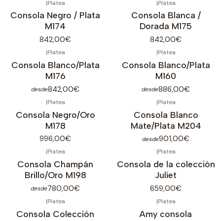
|
Platea
|
Platea
Consola Negro / Plata
Consola Blanca /
M174
Dorada M175
842,00€
842,00€
|
Platea
|
Platea
Consola Blanco/Plata
Consola Blanco/Plata
M176
M160
842,00€
886,00€
desde
desde
|
Platea
|
Platea
Consola Negro/Oro
Consola Blanco
M178
Mate/Plata M204
996,00€
901,00€
desde
|
Platea
|
Platea
Consola Champán
Consola de la colección
Brillo/Oro M198
Juliet
780,00€
659,00€
desde
|
Platea
|
Platea
Consola Colección
Amy consola