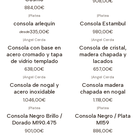
908,00€
884,00€
|
Platea
|
Platea
consola arlequín
Consola Estambul
335,00€
980,00€
desde
|
Angel Cerda
|
Angel Cerda
No disponible
No disponible
Consola con base en
Consola de cristal,
acero cromado y tapa
madera chapada y
de vidrio templado
lacados
638,00€
657,00€
|
Angel Cerda
|
Angel Cerda
No disponible
No disponible
Consola de nogal y
Consola madera
acero inoxidable
chapada en nogal
1.046,00€
1.118,00€
|
Platea
|
Platea
Consola Negro Brillo /
Consola Negro / Plata
Dorado M190.475
M159
901,00€
886,00€