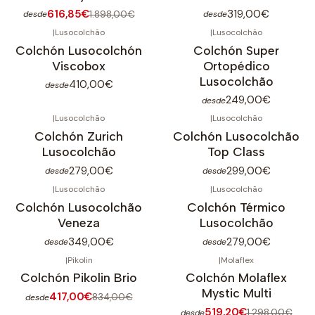
616,85€
319,00€
1.898,00€
desde
desde
|
Lusocolchão
|
Lusocolchão
Colchón Lusocolchón
Colchón Super
Viscobox
Ortopédico
Lusocolchão
410,00€
desde
249,00€
desde
|
Lusocolchão
|
Lusocolchão
Colchón Zurich
Colchón Lusocolchão
Lusocolchão
Top Class
279,00€
299,00€
desde
desde
|
Lusocolchão
|
Lusocolchão
Colchón Lusocolchão
Colchón Térmico
Veneza
Lusocolchão
349,00€
279,00€
desde
desde
|
Pikolin
|
Molaflex
-50%
OFF
-60%
OFF
Colchón Pikolin Brio
Colchón Molaflex
Mystic Multi
417,00€
834,00€
desde
519,20€
1.298,00€
desde