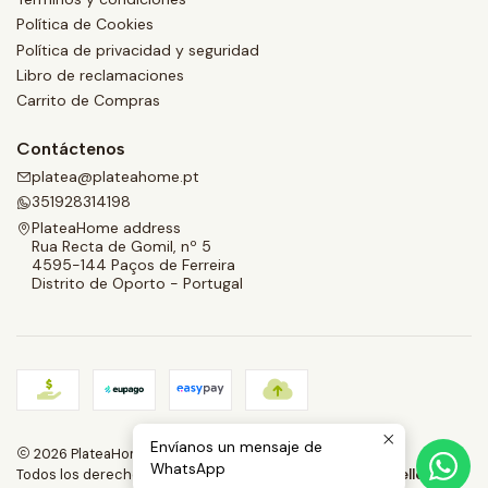
Política de Cookies
Política de privacidad y seguridad
Libro de reclamaciones
Carrito de Compras
Contáctenos
platea@plateahome.pt
351928314198
PlateaHome address
Rua Recta de Gomil, nº 5
4595-144 Paços de Ferreira
Distrito de Oporto - Portugal
Envíanos un mensaje de
2026 PlateaHome.
WhatsApp
Todos los derechos reservados.
Desarrollado por Jumpseller
.