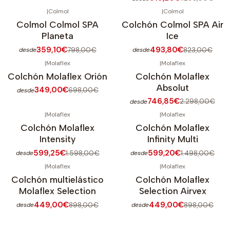
|
Colmol
|
Colmol
-55%
OFF
-40%
OFF
Colmol Colmol SPA
Colchón Colmol SPA Air
Planeta
Ice
359,10€
493,80€
798,00€
823,00€
desde
desde
|
Molaflex
|
Molaflex
-50%
OFF
-68%
OFF
Colchón Molaflex Orión
Colchón Molaflex
Absolut
349,00€
698,00€
desde
746,85€
2.298,00€
desde
|
Molaflex
|
Molaflex
-63%
OFF
-60%
OFF
Colchón Molaflex
Colchón Molaflex
Intensity
Infinity Multi
599,25€
599,20€
1.598,00€
1.498,00€
desde
desde
|
Molaflex
|
Molaflex
-50%
OFF
-50%
OFF
Colchón multielástico
Colchón Molaflex
Molaflex Selection
Selection Airvex
449,00€
449,00€
898,00€
898,00€
desde
desde