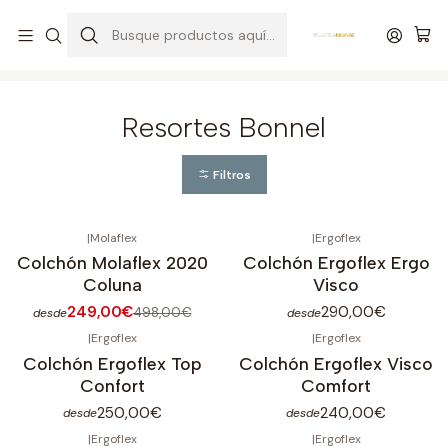
Entrega gratuita en colchones superiores a R$ 400,00*
Inicio
Colchones
Resortes
Resortes Bonnel
Resortes Bonnel
Filtros
|
Molaflex
|
Ergoflex
-50%
OFF
Colchón Molaflex 2020
Colchón Ergoflex Ergo
Coluna
Visco
249,00€
290,00€
498,00€
desde
desde
|
Ergoflex
|
Ergoflex
Colchón Ergoflex Top
Colchón Ergoflex Visco
Confort
Comfort
250,00€
240,00€
desde
desde
|
Ergoflex
|
Ergoflex