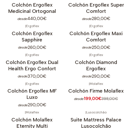
Colchón Ergoflex
Colchón Ergoflex Super
Medicinal Ortogonal
Comfort
440,00€
280,00€
desde
desde
|
Ergoflex
|
Ergoflex
Colchón Ergoflex
Colchón Ergoflex Maxi
Sapphire
Comfort
260,00€
250,00€
desde
desde
|
Ergoflex
|
Ergoflex
Colchón Ergoflex Dual
Colchón Diamond
Health Ergo Confort
Ergoflex
370,00€
290,00€
desde
desde
|
Ergoflex
|
Molaflex
-50%
OFF
Colchón Ergoflex MF
Colchón Firme Molaflex
Luxo
199,00€
398,00€
desde
290,00€
desde
|
Molaflex
|
Lusocolchão
-68%
OFF
Colchón Molaflex
Suite Mattress Palace
Eternity Multi
Lusocolchão