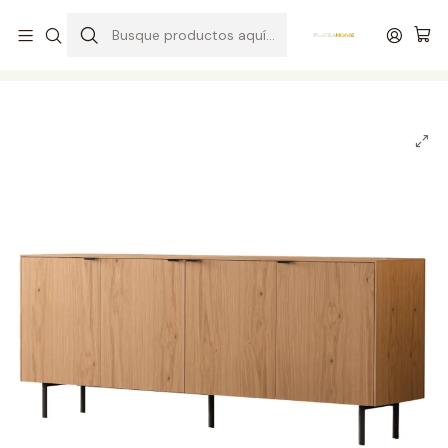
Entrega gratuita en colchones superiores a R$ 400,00*
Inicio
Salas
Aparadores
Aparador Mogo de 3 o 4 puertas