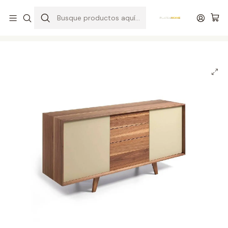
Entrega gratuita en colchones superiores a R$ 400,00*
Inicio
Salas
Aparadores
Aparador N5876