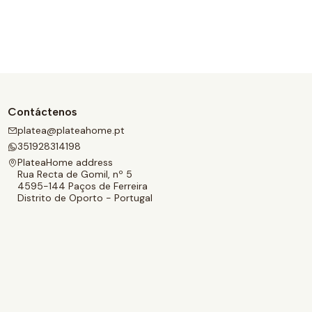
Contáctenos
platea@plateahome.pt
351928314198
PlateaHome address
Rua Recta de Gomil, nº 5
4595-144 Paços de Ferreira
Distrito de Oporto - Portugal