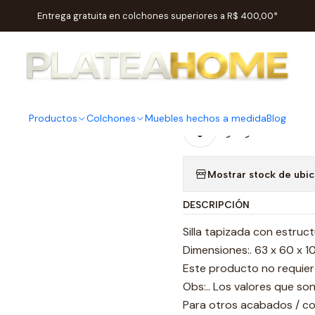
Inicio
Salas
Sillas / Sillones
Silla DC718
Entrega gratuita en colchones superiores a R$ 400,00*
|
Silla DC71
Productos
Colchones
Muebles hechos a medida
Blog
Agregar a la lista
Mostrar stock de ubi
DESCRIPCIÓN
Silla tapizada con estru
Dimensiones:. 63 x 60 x 
Este producto no requie
Obs:.. Los valores que so
Para otros acabados / co