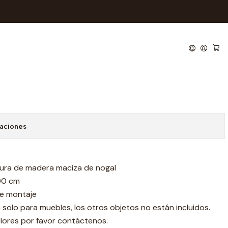
8
 de favoritos
caciones
ctura de madera maciza de nogal
100 cm
re montaje
n solo para muebles, los otros objetos no están incluidos.
lores por favor contáctenos.