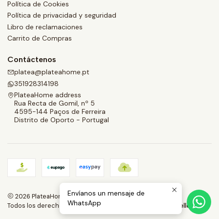
Política de Cookies
Política de privacidad y seguridad
Libro de reclamaciones
Carrito de Compras
Contáctenos
platea@plateahome.pt
351928314198
PlateaHome address
Rua Recta de Gomil, nº 5
4595-144 Paços de Ferreira
Distrito de Oporto - Portugal
Envíanos un mensaje de
2026 PlateaHome.
WhatsApp
Todos los derechos reservados.
Desarrollado por Jumpseller
.