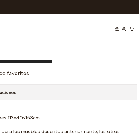
regar al carro
Comprar ahora
 de favoritos
caciones
nes 113x40x153cm.
o para los muebles descritos anteriormente, los otros