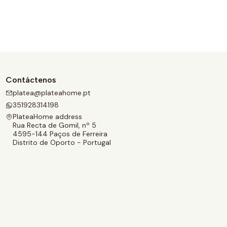
Contáctenos
platea@plateahome.pt
351928314198
PlateaHome address
Rua Recta de Gomil, nº 5
4595-144 Paços de Ferreira
Distrito de Oporto - Portugal