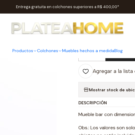
Inicio
Salas
Sillas / Sillones
silla Sintra
Entrega gratuita en colchones superiores a R$ 400,00*
|
silla Sintra
Productos
Colchones
Muebles hechos a medida
Blog
Ag
Cantidad
Agregar a la lista
Mostrar stock de ubi
DESCRIPCIÓN
Mueble bar con dimensio
Obs.: Los valores son sol