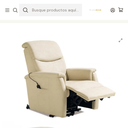
Entrega gratuita en colchones superiores a R$ 400,00*
Inicio
Salas
Sillas / Sillones
Sillón con mecanismo Fredy