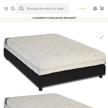
Entrega gratuita en colchones superiores a R$ 400,00*
Inicio
Colchones
Núcleo / Espuma
Colchón Futurocol Biosoft