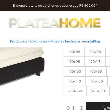
Inicio
Colchones
Núcleo / Espuma
Colchón Futurocol Ergonsty
Entrega gratuita en colchones superiores a R$ 400,00*
|
Colchón F
Productos
Colchones
Muebles hechos a medida
Blog
MEDIDA EN CENTÍMETROS
183x88
183x98
190x98
190x118
190x160
195x88
195x140
195x150
200x150
200x160
Ag