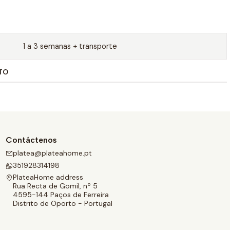
1 a 3 semanas + transporte
TO
Contáctenos
platea@plateahome.pt
351928314198
PlateaHome address
Rua Recta de Gomil, nº 5
4595-144 Paços de Ferreira
Distrito de Oporto - Portugal