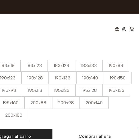
l
uturocol Ergonstyl
183x118
183x123
183x128
183x133
190x88
190x123
190x128
190x133
190x140
190x150
195x98
195x118
195x123
195x128
195x133
195x160
200x88
200x98
200x140
200x180
regar al carro
Comprar ahora