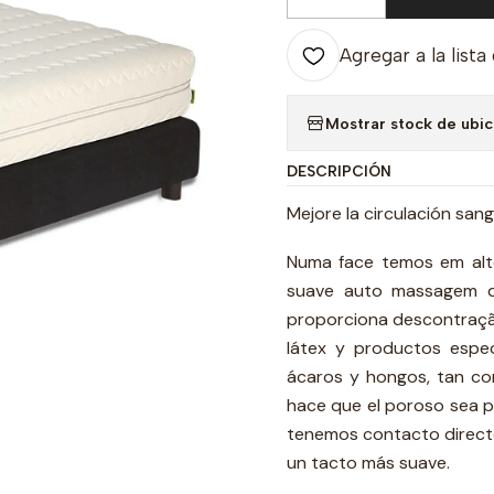
Cantidad
Agregar a la lista
Mostrar stock de ubi
DESCRIPCIÓN
Mejore la circulación san
Numa face temos em alto
suave auto massagem q
proporciona descontração
látex y productos especi
ácaros y hongos, tan c
hace que el poroso sea po
tenemos contacto direct
un tacto más suave.