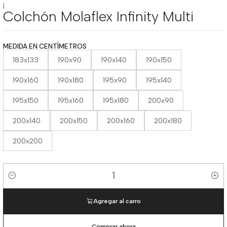
|
Colchón Molaflex Infinity Multi
MEDIDA EN CENTÍMETROS
183x133
190x90
190x140
190x150
190x160
190x180
195x90
195x140
195x150
195x160
195x180
200x90
200x140
200x150
200x160
200x180
200x200
Cantidad
Agregar al carro
Comprar ahora