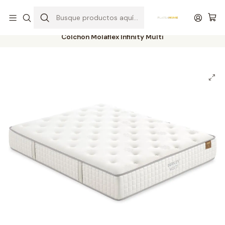
Entrega gratuita en colchones superiores a R$ 400,00*
Inicio
Colchones
Resortes
Resortes Bonnel
Colchón Molaflex Infinity Multi