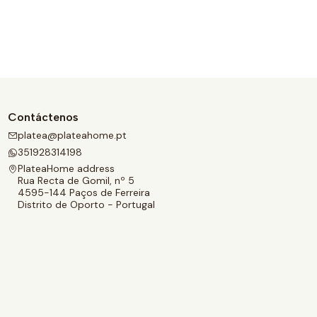
Contáctenos
platea@plateahome.pt
351928314198
PlateaHome address
Rua Recta de Gomil, nº 5
4595-144 Paços de Ferreira
Distrito de Oporto - Portugal