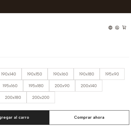
kolin Melodia Pocket
e muelles ensacados
lodia Pocket
190x140
190x150
190x160
190x180
195x90
195x160
195x180
200x90
200x140
200x180
200x200
regar al carro
Comprar ahora