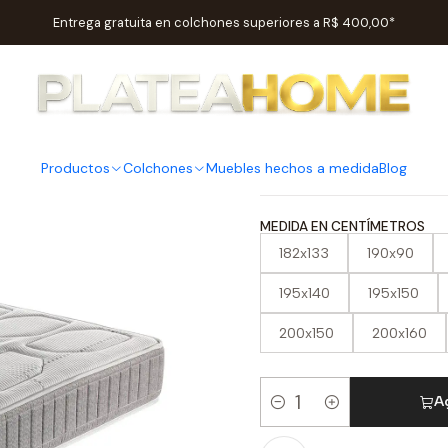
Resortes
Resortes embolsados
Colchón de muelles ensacados Pi
Entrega gratuita en colchones superiores a R$ 400,00*
|
Colchón d
Pikolin Me
Productos
Colchones
Muebles hechos a medida
Blog
MEDIDA EN CENTÍMETROS
182x133
190x90
195x140
195x150
200x150
200x160
Ag
Cantidad