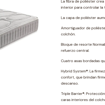
La fibra de poliéster crea
interior para controlar l
La capa de poliéster aume
Amortiguador de poliéster
colchón.
Bloque de resorte Normabl
refuerzo central.
Cuatro asas bordadas que f
Hybrid System®: La firm
confort, que brindan firm
descanso.
Triple Barrier®: Protecci
caras interiores del colch