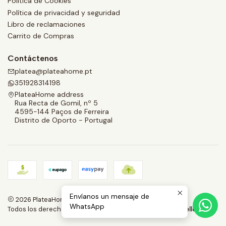
Política de Cookies
Política de privacidad y seguridad
Libro de reclamaciones
Carrito de Compras
Contáctenos
platea@plateahome.pt
351928314198
PlateaHome address
Rua Recta de Gomil, nº 5
4595-144 Paços de Ferreira
Distrito de Oporto - Portugal
Envíanos un mensaje de
2026 PlateaHome.
WhatsApp
Todos los derechos reservados.
Desarrollado por Jumpseller
.