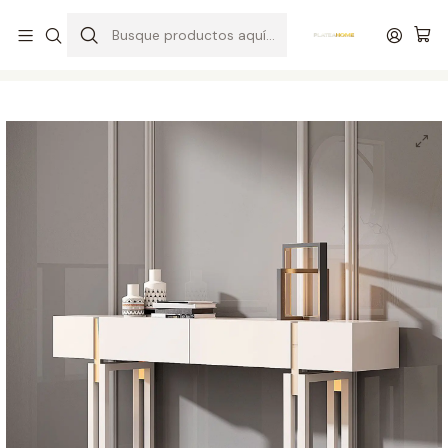
Entrega gratuita en colchones superiores a R$ 400,00*
Inicio
Salón de Entrada
Consolas
Consola Colección Mary