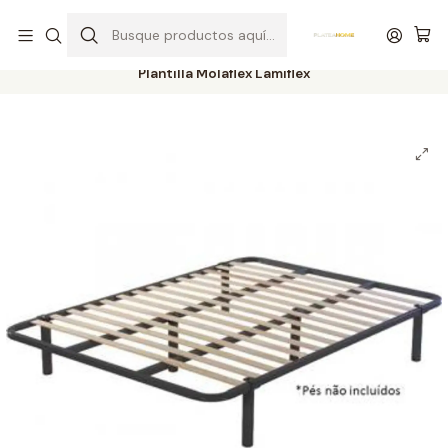
Entrega gratuita en colchones superiores a R$ 400,00*
Inicio
Habitaciones
Bases / Sommiers
Plantilla Molaflex Lamiflex