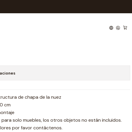
 noche 1702H
 de favoritos
caciones
tructura de chapa de la nuez
50 cm
montaje
n para solo muebles, los otros objetos no están incluidos.
lores por favor contáctenos.