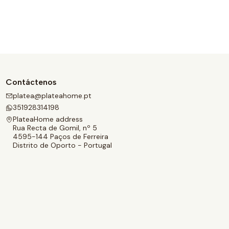
Contáctenos
platea@plateahome.pt
351928314198
PlateaHome address
Rua Recta de Gomil, nº 5
4595-144 Paços de Ferreira
Distrito de Oporto - Portugal