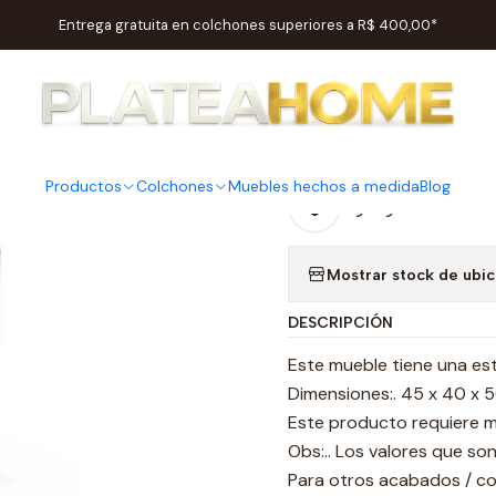
Inicio
Habitaciones
Mesas de cabecera
Mesita de noche 1702H
Entrega gratuita en colchones superiores a R$ 400,00*
|
Mesita de
Productos
Colchones
Muebles hechos a medida
Blog
Agregar a la lista
Mostrar stock de ubi
DESCRIPCIÓN
Este mueble tiene una es
Dimensiones:. 45 x 40 x 
Este producto requiere 
Obs:.. Los valores que so
Para otros acabados / co