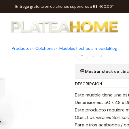
Inicio
Habitaciones
Mesas de cabecera
Mesita de noche LE373
Entrega gratuita en colchones superiores a R$ 400,00*
|
Mesita de
Productos
Colchones
Muebles hechos a medida
Blog
Agregar a la lista
Mostrar stock de ubi
DESCRIPCIÓN
Este mueble tiene una es
Dimensiones:. 50 x 48 x 
Este producto requiere 
Obs:.. Los valores Son so
Para otros acabados / co