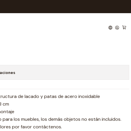
 noche LE373
 de favoritos
caciones
tructura de lacado y patas de acero inoxidable
38 cm
montaje
lo para los muebles, los demás objetos no están incluidos.
lores por favor contáctenos.