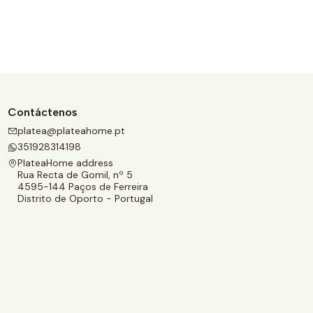
Contáctenos
platea@plateahome.pt
351928314198
PlateaHome address
Rua Recta de Gomil, nº 5
4595-144 Paços de Ferreira
Distrito de Oporto - Portugal