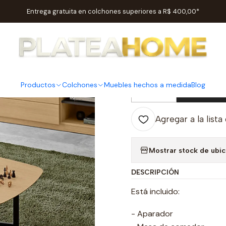
nicio
Salas
Tablas
Mesas De Café
Mesa de centro de zarzamor
Entrega gratuita en colchones superiores a R$ 400,00*
|
Mesa de c
Productos
Colchones
Muebles hechos a medida
Blog
Ag
Cantidad
Agregar a la lista
Mostrar stock de ubi
DESCRIPCIÓN
Está incluido:
- Aparador