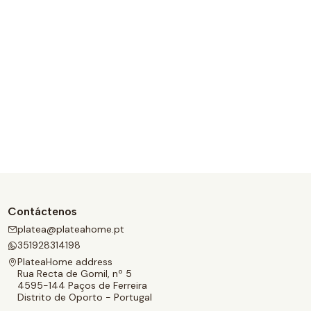
Contáctenos
platea@plateahome.pt
351928314198
PlateaHome address
Rua Recta de Gomil, nº 5
4595-144 Paços de Ferreira
Distrito de Oporto - Portugal