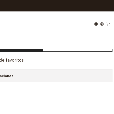
a
entro de zarzamora
regar al carro
Comprar ahora
 de favoritos
caciones