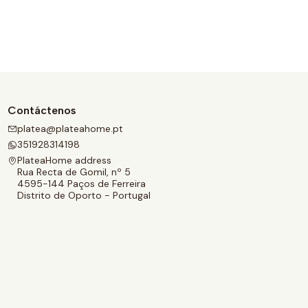
Contáctenos
platea@plateahome.pt
351928314198
PlateaHome address
Rua Recta de Gomil, nº 5
4595-144 Paços de Ferreira
Distrito de Oporto - Portugal