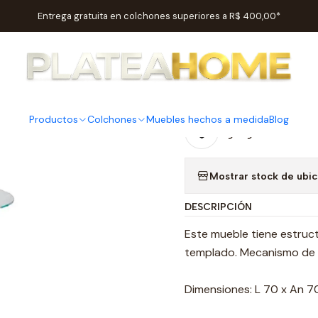
Inicio
Salas
Tablas
Mesas De Café
Mesa baja articulada 1169
Entrega gratuita en colchones superiores a R$ 400,00*
|
Mesa baja 
Productos
Colchones
Muebles hechos a medida
Blog
Agregar a la lista
Mostrar stock de ubi
DESCRIPCIÓN
Este mueble tiene estruct
templado. Mecanismo de ar
Dimensiones: L 70 x An 70