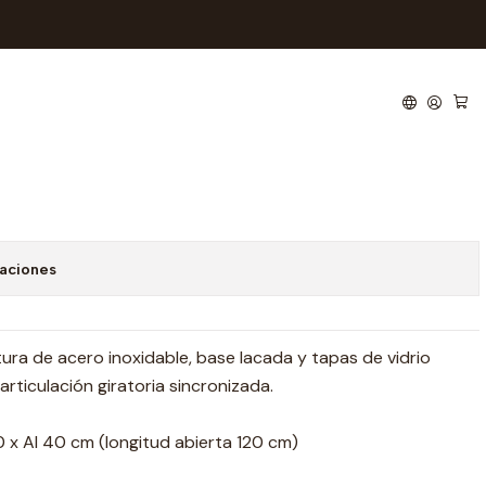
articulada 1169
 de favoritos
caciones
ura de acero inoxidable, base lacada y tapas de vidrio
ticulación giratoria sincronizada.
 x Al 40 cm (longitud abierta 120 cm)