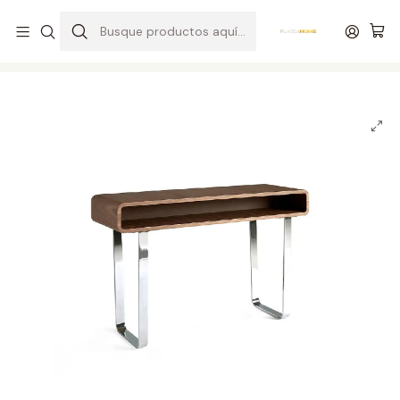
Entrega gratuita en colchones superiores a R$ 400,00*
Inicio
Oficinas
Escritorios de oficina
Mesa de oficina 136X