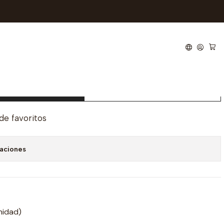
 Negro / Dorado M189
regar al carro
Comprar ahora
 de favoritos
caciones
nidad)