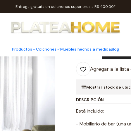
Inicio
Salas
Muebles de bar
Bar Shine Negro / Dorado M189
Entrega gratuita en colchones superiores a R$ 400,00*
|
Bar Shine
Productos
Colchones
Muebles hechos a medida
Blog
Ag
Cantidad
Agregar a la lista
Mostrar stock de ubi
DESCRIPCIÓN
Está incluido:
- Mobiliario de bar (una u