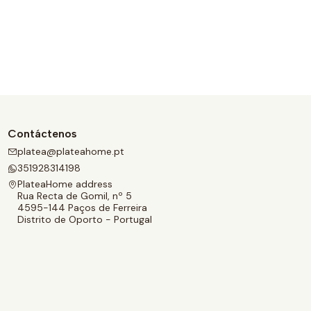
Contáctenos
platea@plateahome.pt
351928314198
PlateaHome address
Rua Recta de Gomil, nº 5
4595-144 Paços de Ferreira
Distrito de Oporto - Portugal