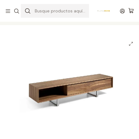
Entrega gratuita en colchones superiores a R$ 400,00*
Inicio
Salas
Muebles de TV
Mueble TV en chapa de nogal