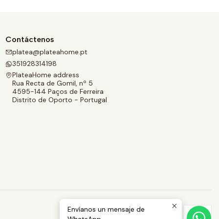
Contáctenos
platea@plateahome.pt
351928314198
PlateaHome address
Rua Recta de Gomil, nº 5
4595-144 Paços de Ferreira
Distrito de Oporto - Portugal
Envíanos un mensaje de