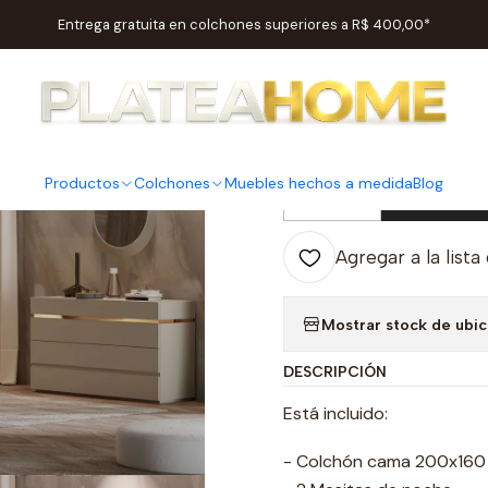
Inicio
Habitaciones
Habitaciones de parejas
habitación Santin
Entrega gratuita en colchones superiores a R$ 400,00*
|
habitación
Productos
Colchones
Muebles hechos a medida
Blog
Ag
Cantidad
Agregar a la lista
Mostrar stock de ubi
DESCRIPCIÓN
Está incluido:
- Colchón cama 200x160