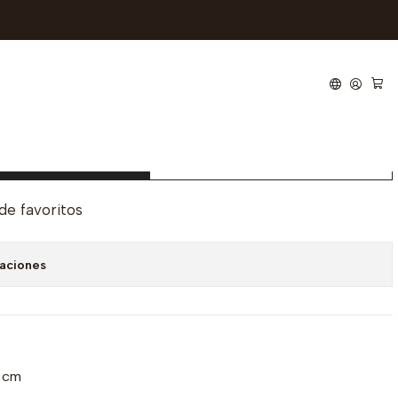
o
 Santino
regar al carro
Comprar ahora
 de favoritos
caciones
 cm