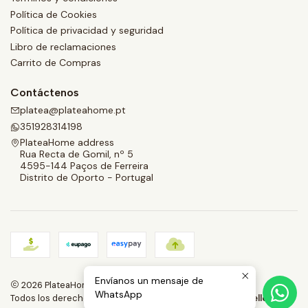
Política de Cookies
Política de privacidad y seguridad
Libro de reclamaciones
Carrito de Compras
Contáctenos
platea@plateahome.pt
351928314198
PlateaHome address
Rua Recta de Gomil, nº 5
4595-144 Paços de Ferreira
Distrito de Oporto - Portugal
Envíanos un mensaje de
2026 PlateaHome.
WhatsApp
Todos los derechos reservados.
Desarrollado por Jumpseller
.