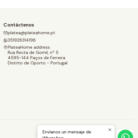
Contáctenos
platea@plateahome.pt
351928314198
PlateaHome address
Rua Recta de Gomil, nº 5
4595-144 Paços de Ferreira
Distrito de Oporto - Portugal
Envíanos un mensaje de