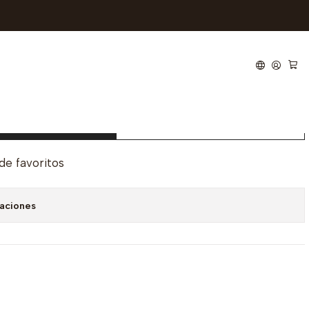
e San Valentin
regar al carro
Comprar ahora
 de favoritos
caciones