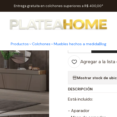
Inicio
Salas
Salas de Comedor
Comedor de San Valentin
Entrega gratuita en colchones superiores a R$ 400,00*
|
Comedor d
Productos
Colchones
Muebles hechos a medida
Blog
Ag
Cantidad
Agregar a la lista
Mostrar stock de ubi
DESCRIPCIÓN
Está incluido:
- Aparador