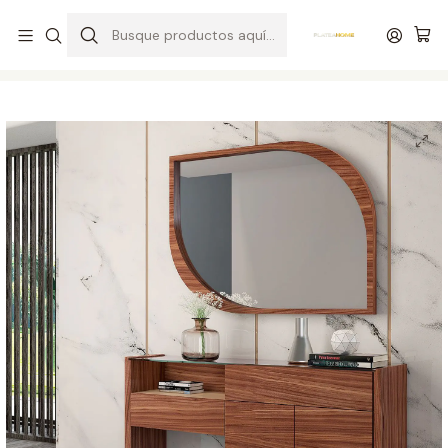
Entrega gratuita en colchones superiores a R$ 400,00*
Inicio
Salón de Entrada
Zapatera
Zapatero Amy