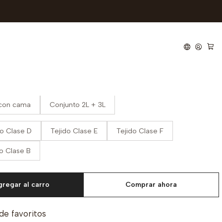
 Riga 2 + 3
 con cama
Conjunto 2L + 3L
do Clase D
Tejido Clase E
Tejido Clase F
do Clase B
regar al carro
Comprar ahora
 de favoritos