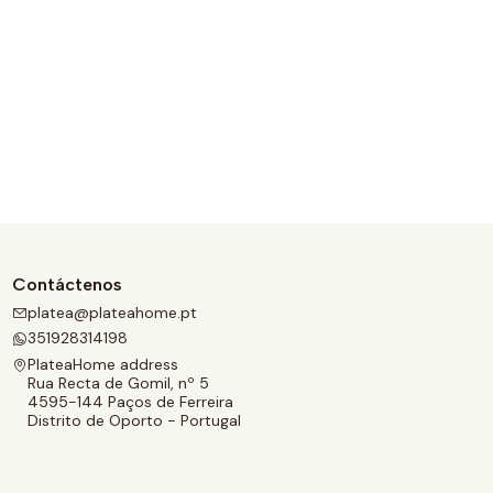
Contáctenos
platea@plateahome.pt
351928314198
PlateaHome address
Rua Recta de Gomil, nº 5
4595-144 Paços de Ferreira
Distrito de Oporto - Portugal