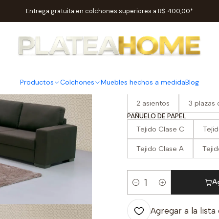
Inicio
Salas
Sofás
Sofá cama Riga 2 + 3
Entrega gratuita en colchones superiores a R$ 400,00*
|
Sofá cama
Productos
Colchones
Muebles hechos a medida
Blog
OPCIÓN
2 asientos
3 plazas
PAÑUELO DE PAPEL
Tejido Clase C
Teji
Tejido Clase A
Teji
Ag
Cantidad
Agregar a la lista