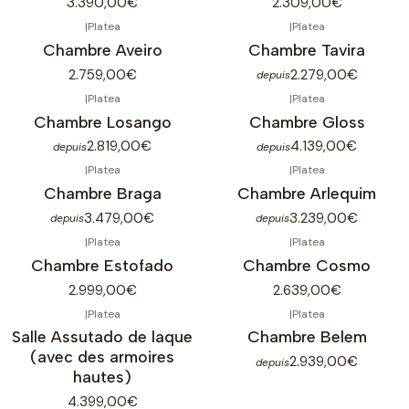
3.390,00€
2.309,00€
|
Platea
|
Platea
Chambre Aveiro
Chambre Tavira
2.759,00€
2.279,00€
depuis
|
Platea
|
Platea
Chambre Losango
Chambre Gloss
2.819,00€
4.139,00€
depuis
depuis
|
Platea
|
Platea
Chambre Braga
Chambre Arlequim
3.479,00€
3.239,00€
depuis
depuis
|
Platea
|
Platea
Chambre Estofado
Chambre Cosmo
2.999,00€
2.639,00€
|
Platea
|
Platea
Salle Assutado de laque
Chambre Belem
(avec des armoires
2.939,00€
depuis
hautes)
4.399,00€