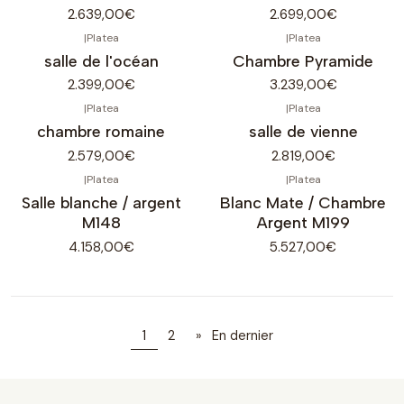
2.639,00€
2.699,00€
|
Platea
|
Platea
salle de l'océan
Chambre Pyramide
2.399,00€
3.239,00€
|
Platea
|
Platea
chambre romaine
salle de vienne
2.579,00€
2.819,00€
|
Platea
|
Platea
Salle blanche / argent
Blanc Mate / Chambre
M148
Argent M199
4.158,00€
5.527,00€
1
2
»
En dernier