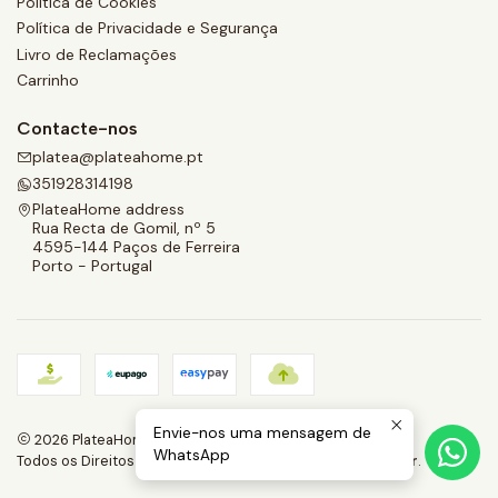
Política de Cookies
Política de Privacidade e Segurança
Livro de Reclamações
Carrinho
Contacte-nos
platea@plateahome.pt
351928314198
PlateaHome address
Rua Recta de Gomil, nº 5
4595-144 Paços de Ferreira
Porto - Portugal
Envie-nos uma mensagem de
2026 PlateaHome.
WhatsApp
Todos os Direitos Reservados.
Com tecnologia Jumpseller
.