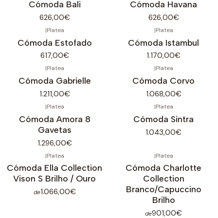
Cómoda Bali
Cómoda Havana
626,00€
626,00€
|
Platea
|
Platea
Cómoda Estofado
Cómoda Istambul
617,00€
1.170,00€
|
Platea
|
Platea
Cómoda Gabrielle
Cómoda Corvo
1.211,00€
1.068,00€
|
Platea
|
Platea
Cómoda Amora 8
Cómoda Sintra
Gavetas
1.043,00€
1.296,00€
|
Platea
|
Platea
Cómoda Ella Collection
Cómoda Charlotte
Vison S Brilho / Ouro
Collection
Branco/Capuccino
1.066,00€
de
Brilho
901,00€
de