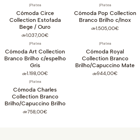
|
Platea
|
Platea
Cómoda Circe
Cómoda Pop Collection
Collection Estofada
Branco Brilho c/Inox
Bege / Ouro
1.505,00€
de
1.037,00€
de
|
Platea
|
Platea
Cómoda Art Collection
Cómoda Royal
Branco Brilho c/espelho
Collection Branco
Gris
Brilho/Capuccino Mate
1.198,00€
944,00€
de
de
|
Platea
Cómoda Charles
Collection Branco
Brilho/Capuccino Brilho
758,00€
de