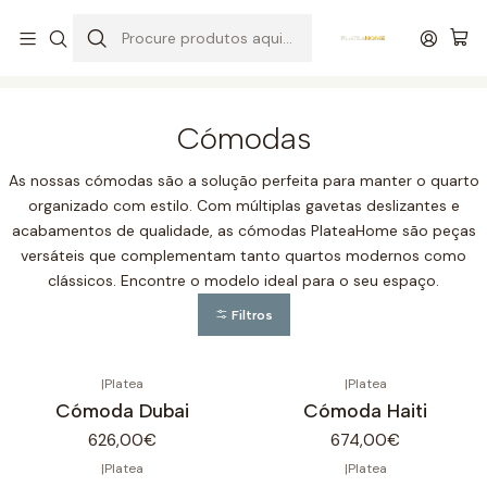
Entrega grátis de colchões acima de 400,00 €*
Início
Quartos
Cómodas
Cómodas
As nossas cómodas são a solução perfeita para manter o quarto
organizado com estilo. Com múltiplas gavetas deslizantes e
acabamentos de qualidade, as cómodas PlateaHome são peças
versáteis que complementam tanto quartos modernos como
clássicos. Encontre o modelo ideal para o seu espaço.
Filtros
|
Platea
|
Platea
Cómoda Dubai
Cómoda Haiti
626,00€
674,00€
|
Platea
|
Platea