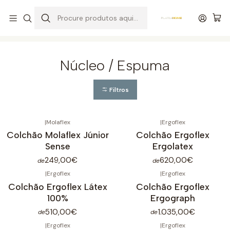
Entrega grátis de colchões acima de 400,00 €*
Início
Colchões
Núcleo / Espuma
Núcleo / Espuma
Filtros
|
Molaflex
|
Ergoflex
Colchão Molaflex Júnior
Colchão Ergoflex
Sense
Ergolatex
249,00€
620,00€
de
de
|
Ergoflex
|
Ergoflex
Colchão Ergoflex Látex
Colchão Ergoflex
100%
Ergograph
510,00€
1.035,00€
de
de
|
Ergoflex
|
Ergoflex