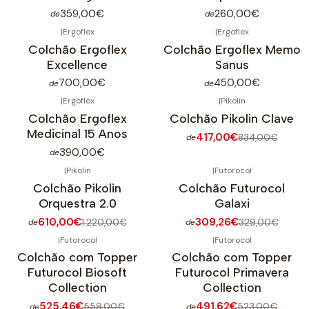
359,00€
260,00€
de
de
|
Ergoflex
|
Ergoflex
Colchão Ergoflex
Colchão Ergoflex Memo
Excellence
Sanus
700,00€
450,00€
de
de
|
Ergoflex
|
Pikolin
-50%
DESCONTO
Colchão Ergoflex
Colchão Pikolin Clave
Medicinal 15 Anos
417,00€
834,00€
de
390,00€
de
|
Pikolin
|
Futorocol
-50%
DESCONTO
-6%
DESCONTO
Colchão Pikolin
Colchão Futurocol
Orquestra 2.0
Galaxi
610,00€
309,26€
1.220,00€
329,00€
de
de
|
Futorocol
|
Futorocol
-6%
DESCONTO
-6%
DESCONTO
Colchão com Topper
Colchão com Topper
Futurocol Biosoft
Futurocol Primavera
Collection
Collection
525,46€
491,62€
559,00€
523,00€
de
de