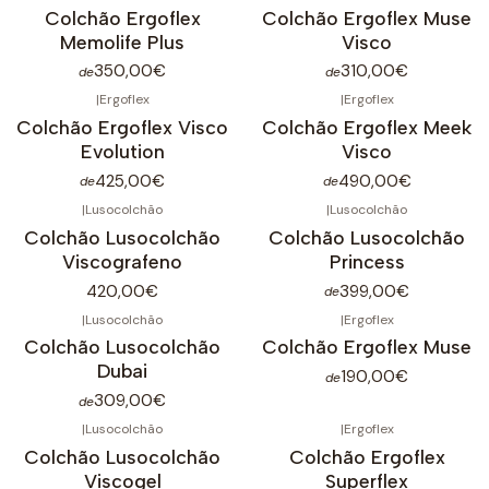
Colchão Ergoflex
Colchão Ergoflex Muse
Memolife Plus
Visco
350,00€
310,00€
de
de
|
Ergoflex
|
Ergoflex
Colchão Ergoflex Visco
Colchão Ergoflex Meek
Evolution
Visco
425,00€
490,00€
de
de
|
Lusocolchão
|
Lusocolchão
Colchão Lusocolchão
Colchão Lusocolchão
Viscografeno
Princess
420,00€
399,00€
de
|
Lusocolchão
|
Ergoflex
Colchão Lusocolchão
Colchão Ergoflex Muse
Dubai
190,00€
de
309,00€
de
|
Lusocolchão
|
Ergoflex
Colchão Lusocolchão
Colchão Ergoflex
Viscogel
Superflex