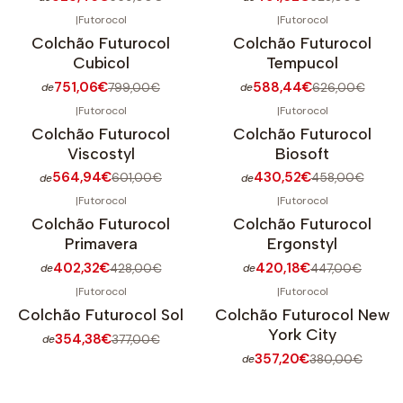
|
Futorocol
|
Futorocol
-6%
DESCONTO
-6%
DESCONTO
Colchão Futurocol
Colchão Futurocol
Cubicol
Tempucol
751,06€
588,44€
799,00€
626,00€
de
de
|
Futorocol
|
Futorocol
-6%
DESCONTO
-6%
DESCONTO
Colchão Futurocol
Colchão Futurocol
Viscostyl
Biosoft
564,94€
430,52€
601,00€
458,00€
de
de
|
Futorocol
|
Futorocol
-6%
DESCONTO
-6%
DESCONTO
Colchão Futurocol
Colchão Futurocol
Primavera
Ergonstyl
402,32€
420,18€
428,00€
447,00€
de
de
|
Futorocol
|
Futorocol
-6%
DESCONTO
-6%
DESCONTO
Colchão Futurocol Sol
Colchão Futurocol New
York City
354,38€
377,00€
de
357,20€
380,00€
de