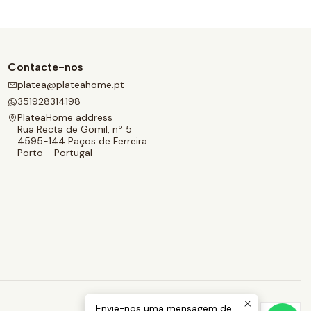
Contacte-nos
platea@plateahome.pt
351928314198
PlateaHome address
Rua Recta de Gomil, nº 5
4595-144 Paços de Ferreira
Porto - Portugal
Envie-nos uma mensagem de