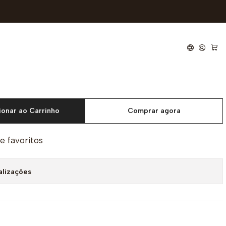
0
tar Mate Preto/Prata
ionar ao Carrinho
Comprar agora
de favoritos
alizações