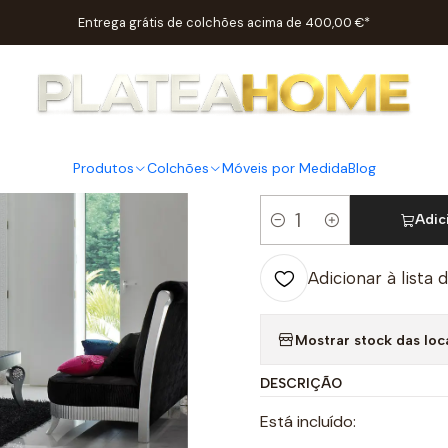
Início
Salas
Salas de Estar
Sala de Estar Mate Preto/Prata M17
Entrega grátis de colchões acima de 400,00 €*
|
Sala de Es
M170
Produtos
Colchões
Móveis por Medida
Blog
Adic
Quantidade
Adicionar à lista 
Mostrar stock das loc
DESCRIÇÃO
Está incluído: