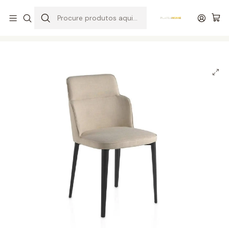
Entrega grátis de colchões acima de 400,00 €*
Início
Salas
Cadeiras / Cadeirões
Cadeira A122