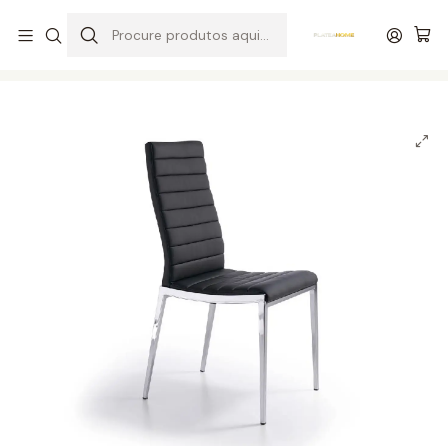
Entrega grátis de colchões acima de 400,00 €*
Início
Salas
Cadeiras / Cadeirões
Cadeira BZ803