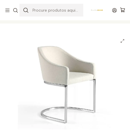
Entrega grátis de colchões acima de 400,00 €*
Início
Salas
Cadeiras / Cadeirões
Cadeira F3148