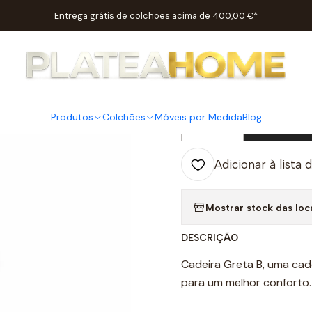
Início
Salas
Cadeiras / Cadeirões
Cadeira Greta B
Entrega grátis de colchões acima de 400,00 €*
|
Cadeira G
Produtos
Colchões
Móveis por Medida
Blog
Adic
Quantidade
Adicionar à lista 
Mostrar stock das loc
DESCRIÇÃO
Cadeira Greta B, uma ca
para um melhor conforto.