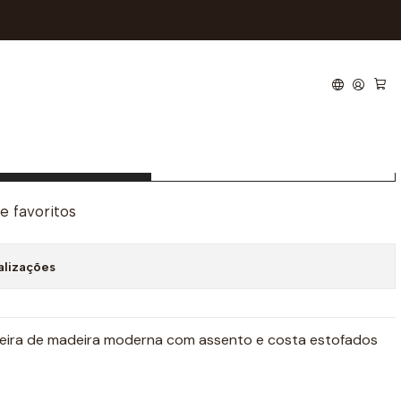
reta B
ionar ao Carrinho
Comprar agora
de favoritos
alizações
deira de madeira moderna com assento e costa estofados