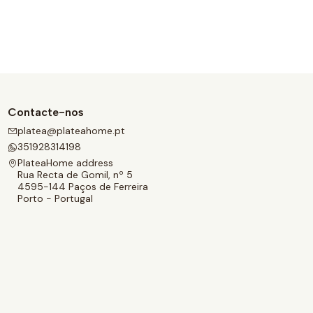
Contacte-nos
platea@plateahome.pt
351928314198
PlateaHome address
Rua Recta de Gomil, nº 5
4595-144 Paços de Ferreira
Porto - Portugal