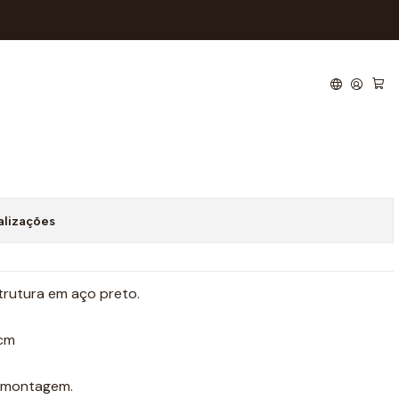
Y219
de favoritos
alizações
trutura em aço preto.
 cm
r montagem.