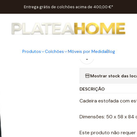
Início
Salas
Cadeiras / Cadeirões
Cadeira HY219
Entrega grátis de colchões acima de 400,00 €*
|
Cadeira H
Produtos
Colchões
Móveis por Medida
Blog
Adicionar à lista 
Mostrar stock das loc
DESCRIÇÃO
Cadeira estofada com es
Dimensões: 50 x 58 x 84
Este produto não reque