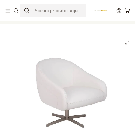
Entrega grátis de colchões acima de 400,00 €*
Início
Salas
Cadeiras / Cadeirões
Cadeirão Giratório A729