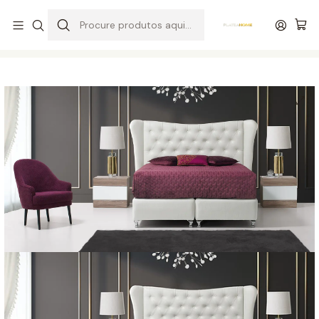
Entrega grátis de colchões acima de 400,00 €*
Início
Quartos
Camas
Cama Estofada Majestic