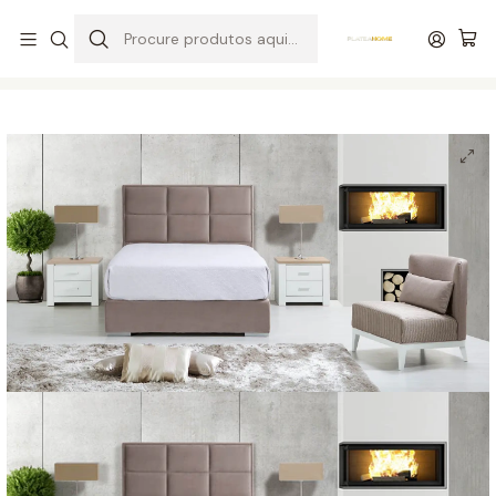
Entrega grátis de colchões acima de 400,00 €*
Início
Quartos
Camas
Cama Estofada Sophie