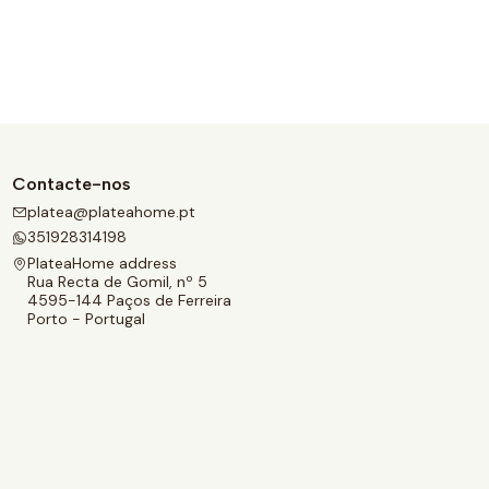
Contacte-nos
platea@plateahome.pt
351928314198
PlateaHome address
Rua Recta de Gomil, nº 5
4595-144 Paços de Ferreira
Porto - Portugal