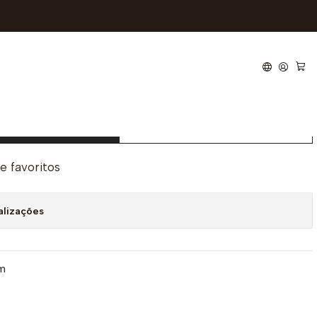
ielle
ionar ao Carrinho
Comprar agora
de favoritos
alizações
m