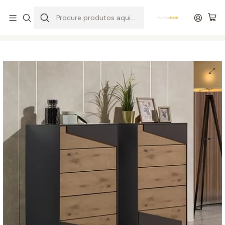
Entrega grátis de colchões acima de 400,00 €*
Início
Quartos
Camiseiros
Camiseiro Sintra