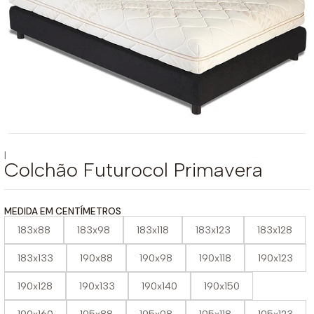
|
Colchão Futurocol Primavera
MEDIDA EM CENTÍMETROS
183x88
183x98
183x118
183x123
183x128
183x133
190x88
190x98
190x118
190x123
190x128
190x133
190x140
190x150