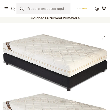
Entrega grátis de colchões acima de 400,00 €*
Início
Colchões
Núcleo / Espuma
Colchão Futurocol Primavera