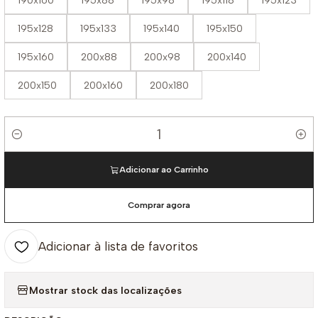
190x160
195x88
195x98
195x118
195x123
195x128
195x133
195x140
195x150
195x160
200x88
200x98
200x140
200x150
200x160
200x180
Quantidade
Adicionar ao Carrinho
Comprar agora
Adicionar à lista de favoritos
Mostrar stock das localizações