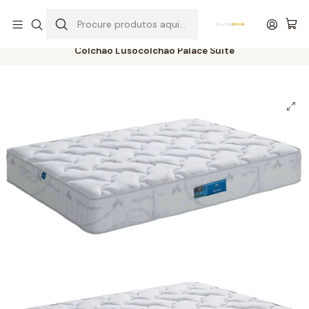
Entrega grátis de colchões acima de 400,00 €*
Início
Colchões
Molas
Molas Bonnel
Colchão Lusocolchão Palace Suite