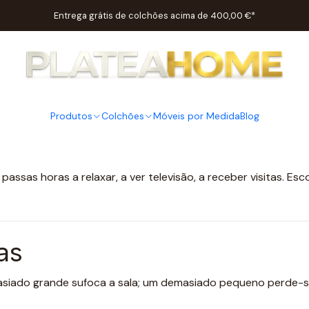
cio
Post
Como escolher o sofá certo para a tua sala? Guia comp
Entrega grátis de colchões acima de 400,00 €*
PUBLICADO EM 26/06/2026
sofá certo para a tua sa
Produtos
Colchões
Post
Móveis por Medida
Blog
ssas horas a relaxar, a ver televisão, a receber visitas. Escol
as
asiado grande sufoca a sala; um demasiado pequeno perde-s