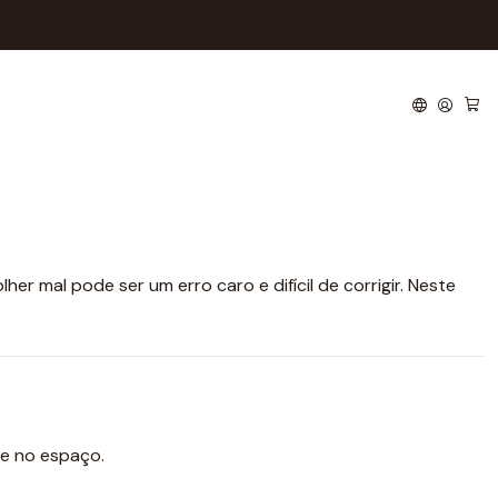
leto
la? Guia completo
her mal pode ser um erro caro e difícil de corrigir. Neste
e no espaço.