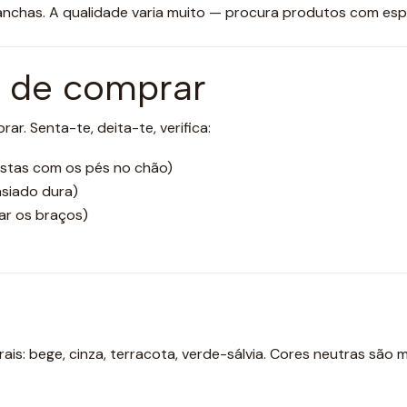
 manchas. A qualidade varia muito — procura produtos com e
s de comprar
r. Senta-te, deita-te, verifica:
ostas com os pés no chão)
siado dura)
ar os braços)
is: bege, cinza, terracota, verde-sálvia. Cores neutras são 