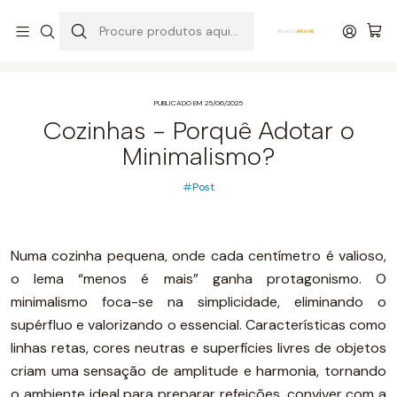
Entrega grátis de colchões acima de 400,00 €*
Início
Post
Cozinhas - Porquê Adotar o Minimalismo?
PUBLICADO EM 25/06/2025
Cozinhas - Porquê Adotar o
Minimalismo?
Post
Numa cozinha pequena, onde cada centímetro é valioso,
o lema “menos é mais” ganha protagonismo. O
minimalismo foca-se na simplicidade, eliminando o
supérfluo e valorizando o essencial. Características como
linhas retas, cores neutras e superfícies livres de objetos
criam uma sensação de amplitude e harmonia, tornando
o ambiente ideal para preparar refeições, conviver com a