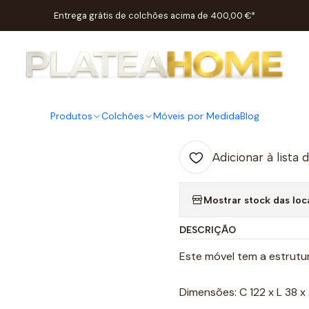
Início
Salas
Estantes
Estante com laterais em vidro 1110F
Entrega grátis de colchões acima de 400,00 €*
|
Estante co
1110F
Produtos
Colchões
Móveis por Medida
Blog
Adicionar à lista 
Mostrar stock das loc
DESCRIÇÃO
Este móvel tem a estrutur
Dimensões: C 122 x L 38 x