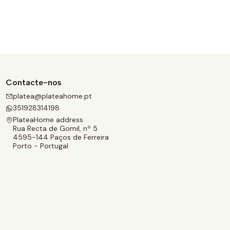
Contacte-nos
platea@plateahome.pt
351928314198
PlateaHome address
Rua Recta de Gomil, nº 5
4595-144 Paços de Ferreira
Porto - Portugal