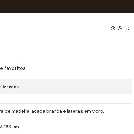
m laterais em vidro
de favoritos
alizações
a de madeira lacada branca e laterais em vidro.
 A 183 cm