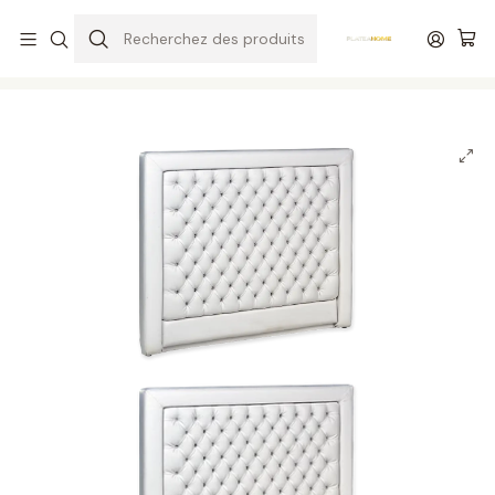
Livraison gratuite sur les matelas de plus de 400,00 R$*
Accueil
Chambres
Têtes de lit
Tête de lit Molaflex Vitoria