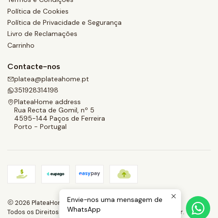
Política de Cookies
Política de Privacidade e Segurança
Livro de Reclamações
Carrinho
Contacte-nos
platea@plateahome.pt
351928314198
PlateaHome address
Rua Recta de Gomil, nº 5
4595-144 Paços de Ferreira
Porto - Portugal
Envie-nos uma mensagem de
2026 PlateaHome.
WhatsApp
Todos os Direitos Reservados.
Com tecnologia Jumpseller
.