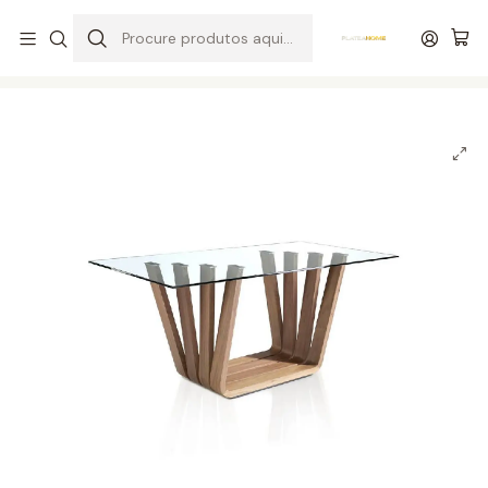
Entrega grátis de colchões acima de 400,00 €*
Início
Salas
Mesas
Mesas de Jantar
Mesa de Jantar 1358